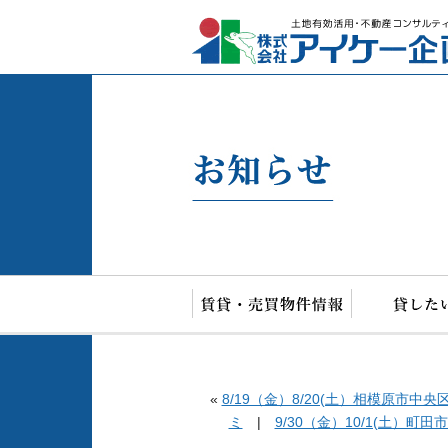
«
8/19（金）8/20(土）相模原
ミ
|
9/30（金）10/1(土