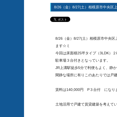
8/26（金）8/27(土）相模原市
☆ミ
8/26（金）8/27(土）相模原市
ます☆ミ
今回は床面積25坪タイプ（3LDK）
駐車場３台付きとなっています。
JR上溝駅徒歩5分で利便もよく、静か
閑静な場所に有りこのあたりでは戸建
賃料は140,000円 P３台付 に
土地活用で戸建て賃貸建築を考えて