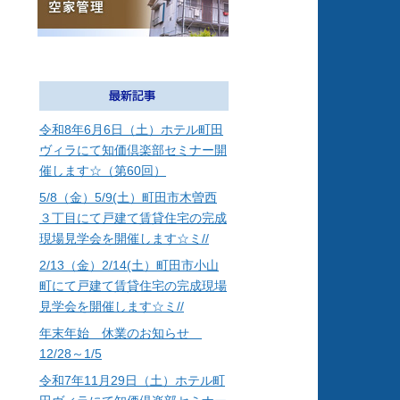
令和8年6月6日（土）ホテル町田
ヴィラにて知価倶楽部セミナー開
催します☆（第60回）
5/8（金）5/9(土）町田市木曽西
３丁目にて戸建て賃貸住宅の完成
現場見学会を開催します☆ミ//
2/13（金）2/14(土）町田市小山
町にて戸建て賃貸住宅の完成現場
見学会を開催します☆ミ//
年末年始 休業のお知らせ
12/28～1/5
令和7年11月29日（土）ホテル町