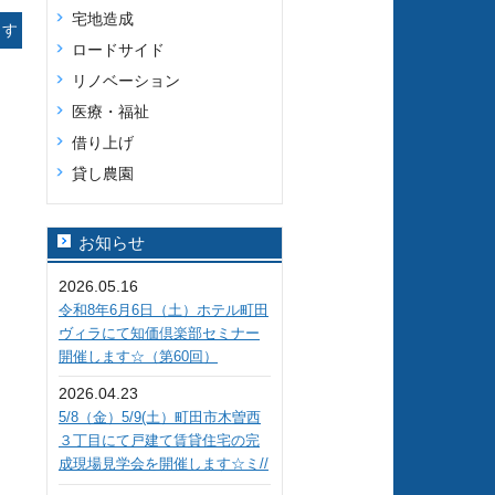
宅地造成
ます
ロードサイド
22
リノベーション
医療・福祉
借り上げ
貸し農園
お知らせ
2026.05.16
令和8年6月6日（土）ホテル町田
ヴィラにて知価倶楽部セミナー
開催します☆（第60回）
2026.04.23
5/8（金）5/9(土）町田市木曽西
３丁目にて戸建て賃貸住宅の完
成現場見学会を開催します☆ミ//