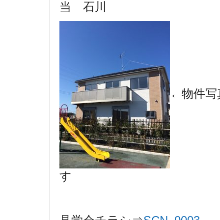
当 石川
←物件写
す