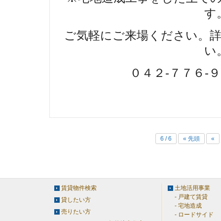
ご気軽にご来場ください。
０４２-７７６-
6 / 6
« 先頭
«
賃貸物件検索
土地活用事業
戸建て賃貸
貸したい方
宅地造成
売りたい方
ロードサイド